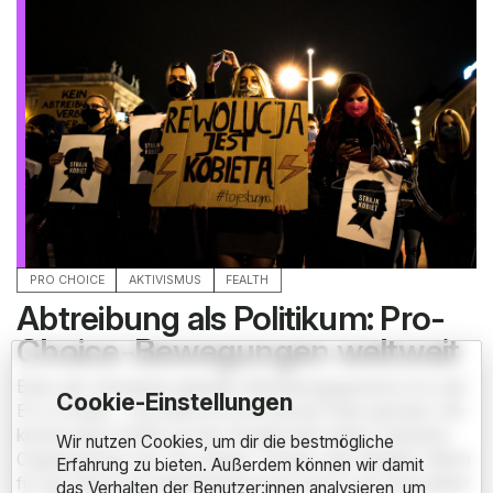
period.
ABOUT
TERMS AND CONDITIONS
IMPRESSUM
DATENSCHUTZ
ANZEIGEN
PRO CHOICE
AKTIVISMUS
FEALTH
Abtreibung als Politikum: Pro-
Choice-Bewegungen weltweit
Eines der strengsten globalen Abtreibungsgesetze ist in der
Cookie-Einstellungen
EU zu finden - und damit ist nicht einmal Polen gemeint. Wo
konservative Kräfte auf die Gesellschaft wirken, kämpfen
Wir nutzen Cookies, um dir die bestmögliche
Organisationen wie The Satanic Temple oder Needle n’Bitch
Erfahrung zu bieten. Außerdem können wir damit
für das Recht auf Selbstbestimmung und für die Gesundheit
das Verhalten der Benutzer:innen analysieren, um