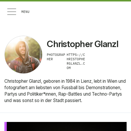
Artikel
Christopher Glanzl
Medien
PHOTOGRAP
HTTPS://C
HER
HRISTOPHE
RGLANZL.C
About
OM
Christopher Glanzl, geboren in 1984 in Lienz, lebt in Wien und
Newsletter
fotografiert am liebsten von Fussball bis Demonstrationen,
Partys und Politiker*innen, Rap-Battles und Techno-Partys
und was sonst so in der Stadt passiert.
LINKEDIN
INSTAGRAM
YOUTUBE
EMAIL